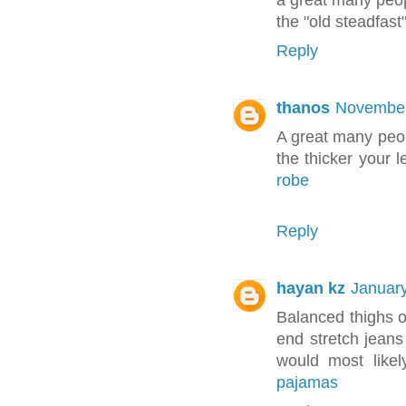
a great many peo
the "old steadfast
Reply
thanos
November
A great many peop
the thicker your l
robe
Reply
hayan kz
January
Balanced thighs o
end stretch jeans
would most likel
pajamas