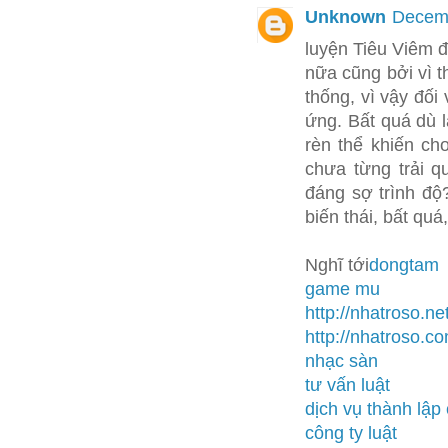
Unknown
Decemb
luyện Tiêu Viêm đ
nữa cũng bởi vì t
thống, vì vậy đối
ứng. Bất quá dù l
rèn thể khiến ch
chưa từng trải q
đáng sợ trình độ?
biến thái, bất qu
Nghĩ tới
dongtam
game mu
http://nhatroso.net
http://nhatroso.c
nhạc sàn
tư vấn luật
dịch vụ thành lập 
công ty luật