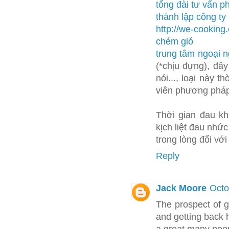
tổng đài tư vấn p
thành lập công ty
http://we-cooking
chém gió
trung tâm ngoại 
(*chịu đựng), đâ
nói..., loại này 
viên phương pháp 
Thời gian đau kh
kịch liệt đau nhứ
trong lòng đối vớ
Reply
Jack Moore
Octo
The prospect of go
and getting back h